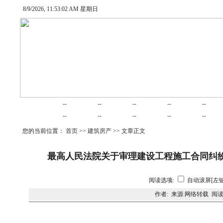
8/9/2026, 11:53:03 AM 星期日
网站首页
律师在线
律师随笔
业务范围
项目合作
交易
--
--
--
--
--
婚姻家庭
律师动态
债务清收
公司法律
建筑房产
劳动
--
--
--
--
--
您的当前位置：
首页
>>
建筑房产
>> 文章正文
最高人民法院关于审理建设工程施工合同纠纷
阅读选项:
自动滚屏[左键
作者: 来源:网络转载 阅读