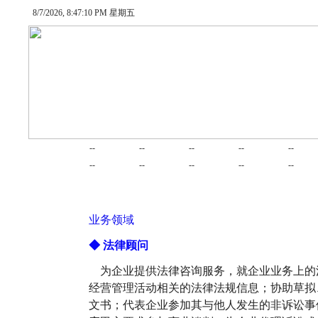
8/7/2026, 8:47:11 PM 星期五
网站首页
律师在线
律师随笔
业务范围
项目合作
交易
--
--
--
--
--
婚姻家庭
律师动态
债务清收
公司法律
建筑房产
劳动
--
--
--
--
--
业务领域
◆ 法律顾问
为企业提供法律咨询服务，就企业业务上的
经营管理活动相关的法律法规信息；协助草拟
文书；代表企业参加其与他人发生的非诉讼事