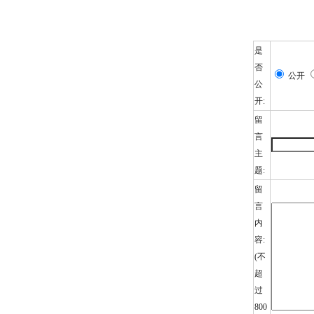
是
否
公开
公
开:
留
言
主
题:
留
言
内
容:
(不
超
过
800