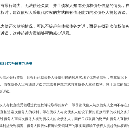
没有履行能力、无法偿还欠款，并且债权人知道次债权债务信息的情况，
债权时，建议债权人采取代位权的方式向有偿还能力的次债务人提起诉讼
无力偿还欠款的情况，可以不提起主债权债务之诉，而是在找到次债权债
权诉讼，这种起诉方案能够帮助减少诉累。
民终2477号民事判决书
人偿还银行贷款，且银行已就债务人提供担保的房屋实现了优先受偿权，在此情况下
利。而在债务人没有通过诉讼方式或者仲裁方式向其债务人主张权利、怠于追偿的情
权诉讼。
权人有权直接受领通过代位权诉讼取得的财产，即尽管代位人与次债务人之间不存在
人直按追索次债务人的权利，即在债权人与次债务人创设了新的直接后果的权利义务
越过债务人而将次债务人视为债权人的次债务人，因代位权取得的财产由债务人直接
其利益受到损害。债务人因代位权诉讼受领财产的事实既影响了债权人提起代位权诉