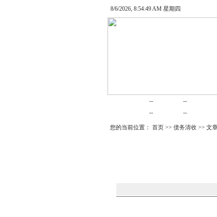
8/6/2026, 8:54:49 AM 星期四
网站首页
律师在线
律师随笔
--
--
婚姻家庭
律师动态
债务清收
--
--
您的当前位置：
首页
>>
债务清收
>> 文