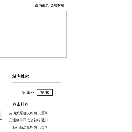
设为主页
收藏本站
事辩护
系我们
站内搜索
点击排行
·
劳动关系确认纠纷代理词
·
交通肇事罪成功获得缓刑..
·
一起产品质量纠纷代理词