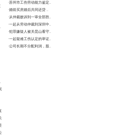
·
苏州市工伤劳动能力鉴定..
在
·
婚前买房婚后共同还贷 ..
。
·
从仲裁败诉到一审全部胜..
·
一起从劳动仲裁到深圳中..
务
·
犯罪嫌疑人被关昆山看守..
·
一起疑难工伤认定的举证..
·
公司长期不分配利润，股..
，
况
直
关
受
讼