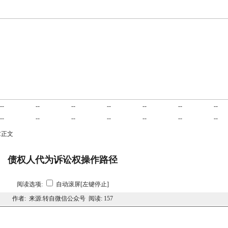
业务范围
项目合作
交易平台
诉讼指南
成功案例
民商合同
刑
--
--
--
--
--
--
--
公司法律
建筑房产
劳动工伤
服务客户
在线咨询
立法动态
联
--
--
--
--
--
--
--
章正文
债权人代为诉讼权操作路径
阅读选项:
自动滚屏[左键停止]
作者: 来源:转自微信公众号 阅读:
157