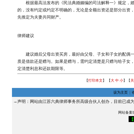
根据最高法发布的《民法典婚姻编的司法解释一》规定，
的，没有约定或约定不明确的，无论是全额出资还是部分出资
先推定为夫妻共同财产。
律师建议
建议婚后父母出资买房，最好由父母、子女和子女的配偶
质是借款还是赠与。如果是赠与，需约定清楚是只赠与给子女
定清楚利息和还款期限等。
【
打印本文
】 【
大
中
小
】【
关
设为主页
|
→声明：网站由江苏六典律师事务所高级合伙人
创办，目前已成
网站备案