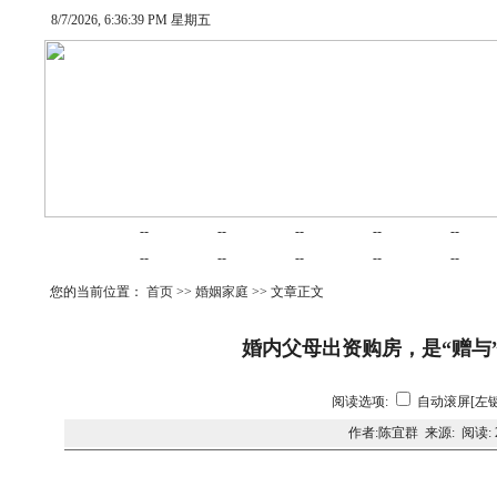
8/7/2026, 6:36:39 PM 星期五
网站首页
律师在线
律师随笔
业务范围
项目合作
交易
--
--
--
--
--
婚姻家庭
律师动态
债务清收
公司法律
建筑房产
劳动
--
--
--
--
--
您的当前位置：
首页
>>
婚姻家庭
>> 文章正文
婚内父母出资购房，是“赠与”
阅读选项:
自动滚屏[左键
作者:陈宜群 来源: 阅读: