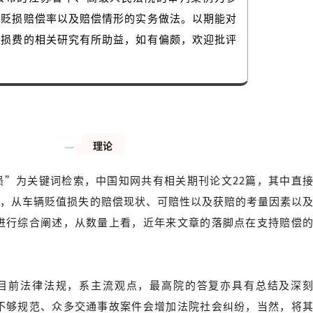
辆贬损赔偿率以及赔偿情形的实务做法。以期能对
贬损费的相关研究有所助益，如有偏颇，欢迎批评
理论
一
损”为关键词检索，中国知网共有相关期刊论文22篇，其中直
篇，从车辆贬值损失的赔偿现状、可赔性以及获赔的考量因素以
进行综合阐述，从数量上看，近年来文章的落脚点在支持赔偿
目前法律法规，系主流观点，最高院的答复亦具有总结及深
不够规范、众多交通事故案件会增加法院社会纠纷，当然，将