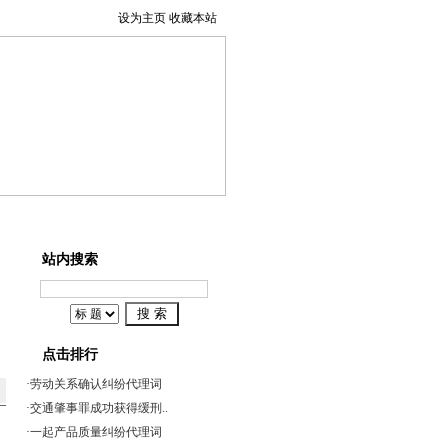
设为主页
收藏本站
事辩护
系我们
站内搜索
点击排行
·
劳动关系确认纠纷代理词
·
交通肇事罪成功获得缓刑..
·
一起产品质量纠纷代理词