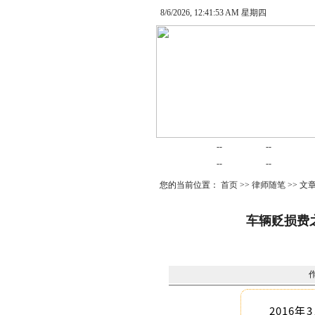
8/6/2026, 12:41:54 AM 星期四
网站首页
律师在线
律师随笔
--
--
婚姻家庭
律师动态
债务清收
--
--
您的当前位置：
首页
>>
律师随笔
>> 文
车辆贬损费之
2016