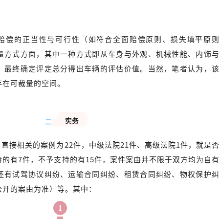
。
赔偿的正当性与可行性（如符合全面赔偿原则、损失填平原
量方式方面，其中一种方式即从车身与外观、机械性能、内饰
，最终确定评定总分得出车辆的评估价值。当然，笔者认为，
存在可裁量的空间。
实务
二
直接相关的案例为22件，中级法院21件、高级法院1件，就是
的有7件，不予支持的有15件，案件案由并不限于双方均为自
还有试驾协议纠纷、运输合同纠纷、租赁合同纠纷、物权保护
公开的案由为准）等。其中：
1