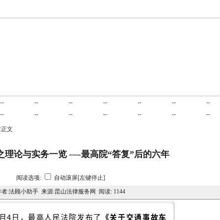
业务范围
项目合作
交易平台
诉讼指南
成功案例
民商合同
刑
--
--
--
--
--
--
--
公司法律
建筑房产
劳动工伤
服务客户
在线咨询
立法动态
联
--
--
--
--
--
--
--
章正文
理论与实务一览 —-最高院“答复”后的六年
阅读选项:
自动滚屏[左键停止]
作者:法顾小助手 来源:昆山法律服务网 阅读:
1144
年3月4日，最高人民法院发布了
《关于交通事故车