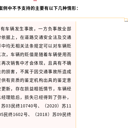
案例中不予支持的主要有以下几种情形：
自有车辆发生事故，一方负事故全部
律依据上，在道路交通安全法及交通
释中均无相关法条规定可以对车辆贬
其次，车辆的贬值是随着车辆使用而
在再次销售中才会体现，且具有不确
益的损害，不属于因交通事故所造成
提供有资质的鉴定机构出具的鉴定意
被更新，存在损益相抵情节，车辆经
已经理赔后，损失已经得到了弥补，
03民终10740号、（2020）苏11
05民终1602号、（2018）苏09民终