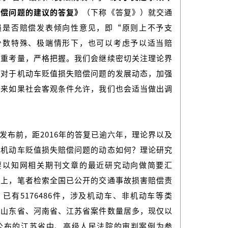
赔偿问题的建议的答复》
（下称《答复》）就交通
损是否赔偿发表倾向性意见，即“原则上不予支
少数特殊、极端情形下，也可以考虑予以适当赔
慎重考量，严格把握。我们会继续密切关注理论界
中对于机动车贬值损失赔偿问题的发展动态，加强
将来如果社会客观条件允许，我们也会适当做出调
发布前，距2016年的答复已逾六年，理论界以及
对机动车贬值损失赔偿问题的动态如何？理论研究
要以知网相关期刊文章的最近研究动向做简要汇
务上，笔者检索全国已公开的交通事故损害赔偿责
已有5176486件，涉及机动车、非机动车等类
，山东省、河南省、江苏省案件数量居多，现仅以
今公布的江苏省中、高级人民法院的审判案例为参