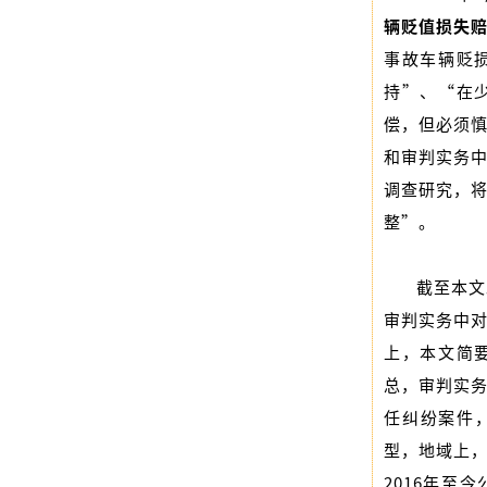
辆贬值损失
事故车辆贬
持”、“在
偿，但必须
和审判实务
调查研究，
整”。
截至本文
审判实务中
上，本文简
总，审判实
任纠纷案件，
型，地域上
2016年至