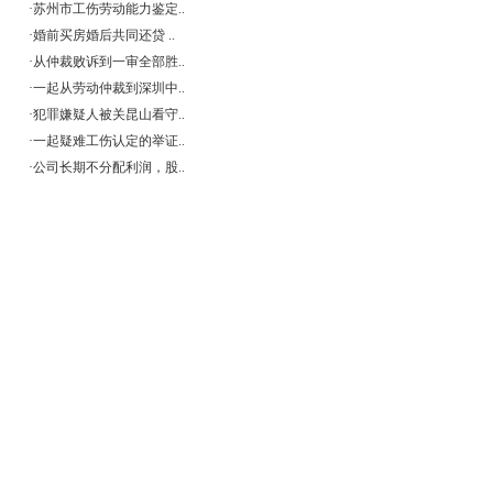
·
苏州市工伤劳动能力鉴定..
·
婚前买房婚后共同还贷 ..
·
从仲裁败诉到一审全部胜..
·
一起从劳动仲裁到深圳中..
·
犯罪嫌疑人被关昆山看守..
·
一起疑难工伤认定的举证..
·
公司长期不分配利润，股..