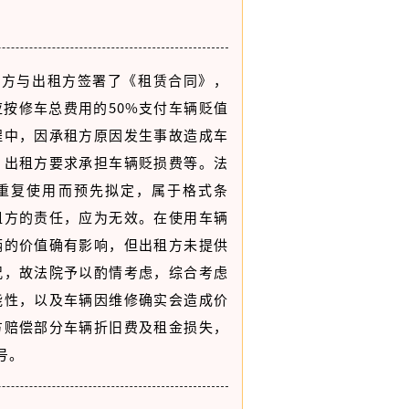
租方与出租方签署了《租赁合同》，
按修车总费用的50%支付车辆贬值
程中，因承租方原因发生事故造成车
，出租方要求承担车辆贬损费等。法
重复使用而预先拟定，属于格式条
租方的责任，应为无效。在使用车辆
辆的价值确有影响，但出租方未提供
况，故法院予以酌情考虑，综合考虑
能性，以及车辆因维修确实会造成价
方赔偿部分车辆折旧费及租金损失，
3号。