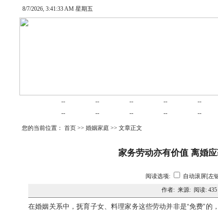
8/7/2026, 3:41:33 AM 星期五
网站首页
律师在线
律师随笔
业务范围
项目合作
交易
--
--
--
--
--
婚姻家庭
律师动态
债务清收
公司法律
建筑房产
劳动
--
--
--
--
--
您的当前位置：
首页
>>
婚姻家庭
>> 文章正文
家务劳动亦有价值 离婚
阅读选项:
自动滚屏[左键
作者: 来源: 阅读:
435
在婚姻关系中，抚育子女、料理家务这些劳动并非是“免费”的