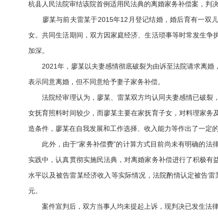
杭县人民法院审结该院首例适用民法典的离婚家务补偿案，判决
廖某与前夫雷某于2015年12月登记结婚，婚后育有一双
女。共同生活期间，双方因家庭经济、生活琐事等时常发生争
加深。
2021年，廖某以夫妻感情彻底破裂为由诉至法院请求离婚
表示同意离婚，但不同意给予妻子家务补偿。
法院经审理认为，廖某、雷某双方均认同夫妻感情已破裂，
女抚育照料时间较少，而廖某主要在家抚育子女，对料理家务
造条件，廖某在自我发展和工作选择、收入能力等作出了一定
此外，由于“家务补偿费”的计算方式目前尚未有明确的法律
实践中，认真贯彻实施民法典，对离婚家务补偿进行了积极有
水平以及被告雷某经济收入等实际情况，法院酌情认定被告雷
元。
案件宣判后，双方当事人均未提起上诉，现判决已发生法律