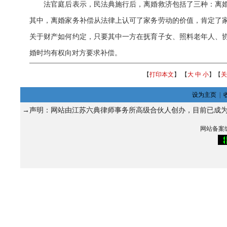
法官庭后表示，民法典施行后，离婚救济包括了三种：离婚
其中，离婚家务补偿从法律上认可了家务劳动的价值，肯定了
关于财产如何约定，只要其中一方在抚育子女、照料老年人、
婚时均有权向对方要求补偿。
【
打印本文
】 【
大
中
小
】【
关
设为主页
|
→声明：网站由江苏六典律师事务所高级合伙人
创办，目前已成
网站备案