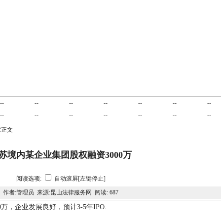
业务范围
项目合作
交易平台
诉讼指南
成功案例
民商合同
刑
--
--
--
--
--
--
--
公司法律
建筑房产
劳动工伤
服务客户
在线咨询
立法动态
联
--
--
--
--
--
--
--
章正文
苏境内某企业集团股权融资3000万
阅读选项:
自动滚屏[左键停止]
作者:管理员 来源:昆山法律服务网 阅读:
687
万，企业发展良好，预计3-5年IPO.