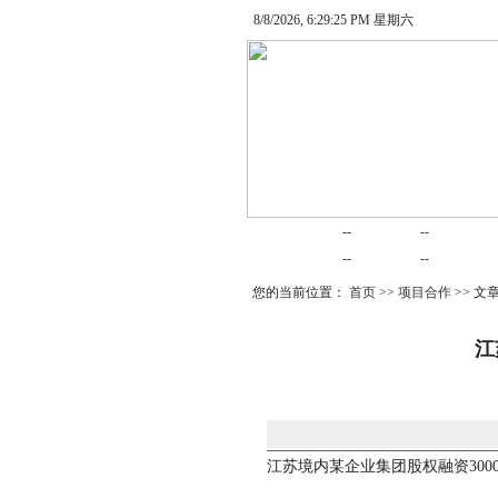
8/8/2026, 6:29:25 PM 星期六
网站首页
律师在线
律师随笔
--
--
婚姻家庭
律师动态
债务清收
--
--
您的当前位置：
首页
>>
项目合作
>> 文
江
江苏境内某企业集团股权融资3000