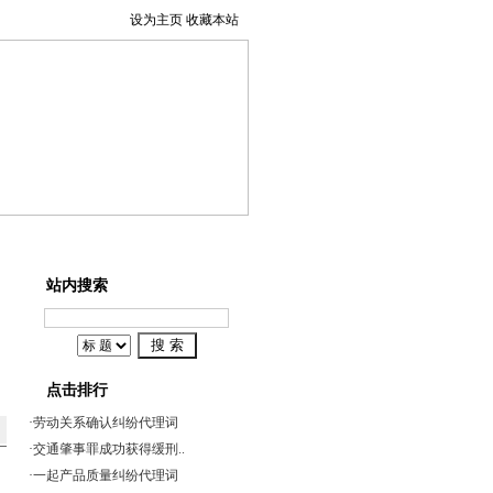
设为主页
收藏本站
事辩护
系我们
站内搜索
点击排行
·
劳动关系确认纠纷代理词
·
交通肇事罪成功获得缓刑..
·
一起产品质量纠纷代理词