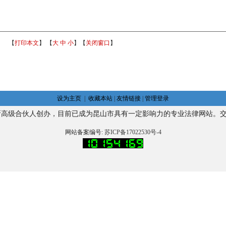
6
【
打印本文
】 【
大
中
小
】【
关闭窗口
】
设为主页
|
收藏本站
|
友情链接
|
管理登录
所高级合伙人
创办，目前已成为昆山市具有一定影响力的专业法律网站。
交
网站备案编号:
苏ICP备17022530号-4